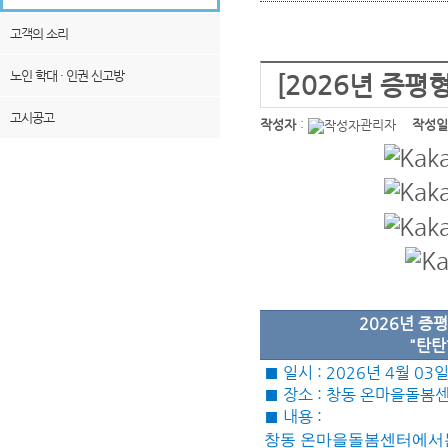
고객의 소리
노인 학대 · 인권 신고방
[2026년 증평
고시공고
작성자
:
관리자
작성일
2026년 
"탄탄
■
일시
: 2026
년 4월
03
​■
장소
: 창동 온마을돌봄
■
내용
:
창동 온마을돌봄센터에서는